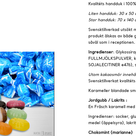
Kvalitéts handduk i 100
Liten handduk: 30 x 50
Stor handduk: 70 x 140
Svensktillverkad utsökt
produkt älskas av både
såväl som i receptionen.
Ingredienser
: Glykossir
FULLMJÖLKSPULVER, kak
SOJALECITINER e476), 
Utom kakaosmör innehåll
Svensktillverkat kvalitéts
Karameller blandade sm
Jordgubb / Lakrits :
En Fräsch karamell med j
Ingredienser: socker, g
medel (äppelsyra), lakri
Chokomint (marianne)