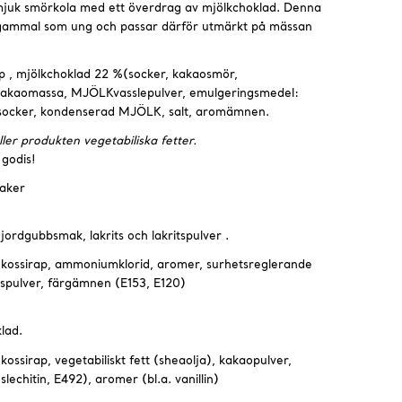
 mjuk smörkola med ett överdrag av mjölkchoklad. Denna
 gammal som ung och passar därför utmärkt på mässan
ap , mjölkchoklad 22 %(socker, kakaosmör,
aomassa, MJÖLKvasslepulver, emulgeringsmedel:
socker, kondenserad MJÖLK, salt, aromämnen.
er produkten vegetabiliska fetter.
 godis!
aker
ordgubbsmak, lakrits och lakritspulver .
lukossirap, ammoniumklorid, aromer, surhetsreglerande
tspulver, färgämnen (E153, E120)
lad.
kossirap, vegetabiliskt fett (sheaolja), kakaopulver,
echitin, E492), aromer (bl.a. vanillin)