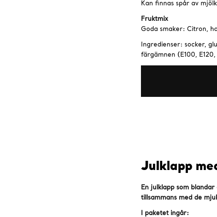
Kan finnas spår av mjölk
Fruktmix
Goda smaker: Citron, ha
Ingredienser: socker, gl
färgämnen (E100, E120, 
Julklapp me
En julklapp som blandar
tillsammans med de mjuka
I paketet ingår: