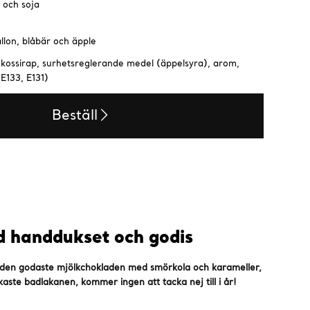
 och soja
llon, blåbär och äpple
ukossirap, surhetsreglerande medel (äppelsyra), arom,
E133, E131)
Beställ
d handdukset och godis
 den godaste mjölkchokladen med smörkola och karameller,
ste badlakanen, kommer ingen att tacka nej till i år!