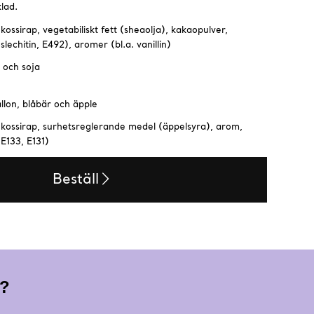
lad.
kossirap, vegetabiliskt fett (sheaolja), kakaopulver,
echitin, E492), aromer (bl.a. vanillin)
 och soja
llon, blåbär och äpple
ukossirap, surhetsreglerande medel (äppelsyra), arom,
E133, E131)
Beställ
g?