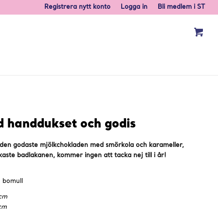
Registrera nytt konto
Logga in
Bli medlem i ST
d handdukset och godis
 den godaste mjölkchokladen med smörkola och karameller,
ste badlakanen, kommer ingen att tacka nej till i år!
% bomull
 cm
 cm