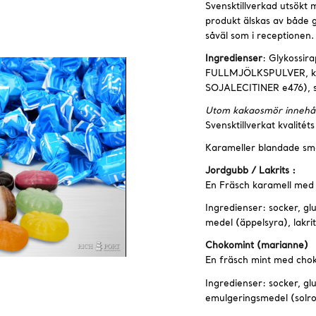
Svensktillverkad utsökt
produkt älskas av både
såväl som i receptionen.
Ingredienser
: Glykossir
FULLMJÖLKSPULVER, kak
SOJALECITINER e476), 
Utom kakaosmör innehåll
Svensktillverkat kvalitéts
Karameller blandade sm
Jordgubb / Lakrits :
En Fräsch karamell med j
Ingredienser: socker, g
medel (äppelsyra), lakri
Chokomint (marianne)
En fräsch mint med chok
Ingredienser: socker, glu
emulgeringsmedel (solrosl