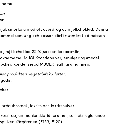
% bomull
 cm
 cm
 mjuk smörkola med ett överdrag av mjölkchoklad. Denna
 gammal som ung och passar därför utmärkt på mässan
ap , mjölkchoklad 22 %(socker, kakaosmör,
aomassa, MJÖLKvasslepulver, emulgeringsmedel:
socker, kondenserad MJÖLK, salt, aromämnen.
er produkten vegetabiliska fetter.
 godis!
aker
ordgubbsmak, lakrits och lakritspulver .
lukossirap, ammoniumklorid, aromer, surhetsreglerande
tspulver, färgämnen (E153, E120)