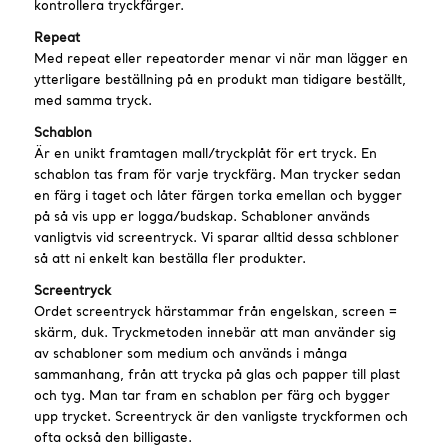
kontrollera tryckfärger.
Repeat
Med repeat eller repeatorder menar vi när man lägger en
ytterligare beställning på en produkt man tidigare beställt,
med samma tryck.
Schablon
Är en unikt framtagen mall/tryckplåt för ert tryck. En
schablon tas fram för varje tryckfärg. Man trycker sedan
en färg i taget och låter färgen torka emellan och bygger
på så vis upp er logga/budskap. Schabloner används
vanligtvis vid screentryck. Vi sparar alltid dessa schbloner
så att ni enkelt kan beställa fler produkter.
Screentryck
Ordet screentryck härstammar från engelskan, screen =
skärm, duk. Tryckmetoden innebär att man använder sig
av schabloner som medium och används i många
sammanhang, från att trycka på glas och papper till plast
och tyg. Man tar fram en schablon per färg och bygger
upp trycket. Screentryck är den vanligste tryckformen och
ofta också den billigaste.