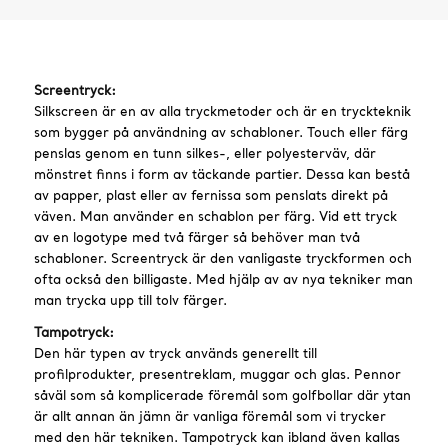
Screentryck:
Silkscreen är en av alla tryckmetoder och är en tryckteknik
som bygger på användning av schabloner. Touch eller färg
penslas genom en tunn silkes-, eller polyesterväv, där
mönstret finns i form av täckande partier. Dessa kan bestå
av papper, plast eller av fernissa som penslats direkt på
väven. Man använder en schablon per färg. Vid ett tryck
av en logotype med två färger så behöver man två
schabloner. Screentryck är den vanligaste tryckformen och
ofta också den billigaste. Med hjälp av av nya tekniker man
man trycka upp till tolv färger.
Tampotryck:
Den här typen av tryck används generellt till
profilprodukter, presentreklam, muggar och glas. Pennor
såväl som så komplicerade föremål som golfbollar där ytan
är allt annan än jämn är vanliga föremål som vi trycker
med den här tekniken. Tampotryck kan ibland även kallas