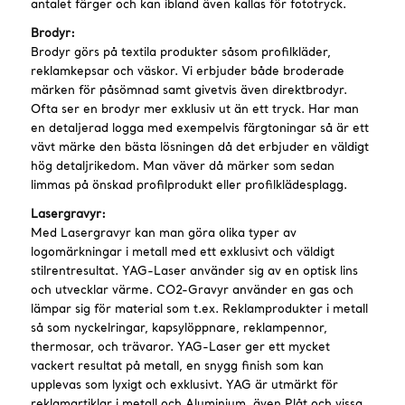
antalet färger och kan ibland även kallas för fototryck.
Brodyr:
Brodyr görs på textila produkter såsom profilkläder,
reklamkepsar och väskor. Vi erbjuder både broderade
märken för påsömnad samt givetvis även direktbrodyr.
Ofta ser en brodyr mer exklusiv ut än ett tryck. Har man
en detaljerad logga med exempelvis färgtoningar så är ett
vävt märke den bästa lösningen då det erbjuder en väldigt
hög detaljrikedom. Man väver då märker som sedan
limmas på önskad profilprodukt eller profilklädesplagg.
Lasergravyr:
Med Lasergravyr kan man göra olika typer av
logomärkningar i metall med ett exklusivt och väldigt
stilrentresultat. YAG-Laser använder sig av en optisk lins
och utvecklar värme. CO2-Gravyr använder en gas och
lämpar sig för material som t.ex. Reklamprodukter i metall
så som nyckelringar, kapsylöppnare, reklampennor,
thermosar, och trävaror. YAG-Laser ger ett mycket
vackert resultat på metall, en snygg finish som kan
upplevas som lyxigt och exklusivt. YAG är utmärkt för
reklamartiklar i metall och Aluminium, även Plåt och vissa