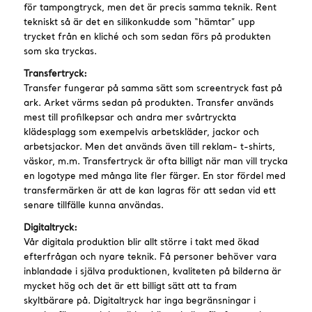
för tampongtryck, men det är precis samma teknik. Rent
tekniskt så är det en silikonkudde som “hämtar” upp
trycket från en kliché och som sedan förs på produkten
som ska tryckas.
Transfertryck:
Transfer fungerar på samma sätt som screentryck fast på
ark. Arket värms sedan på produkten. Transfer används
mest till profilkepsar och andra mer svårtryckta
klädesplagg som exempelvis arbetskläder, jackor och
arbetsjackor. Men det används även till reklam- t-shirts,
väskor, m.m. Transfertryck är ofta billigt när man vill trycka
en logotype med många lite fler färger. En stor fördel med
transfermärken är att de kan lagras för att sedan vid ett
senare tillfälle kunna användas.
Digitaltryck:
Vår digitala produktion blir allt större i takt med ökad
efterfrågan och nyare teknik. Få personer behöver vara
inblandade i själva produktionen, kvaliteten på bilderna är
mycket hög och det är ett billigt sätt att ta fram
skyltbärare på. Digitaltryck har inga begränsningar i