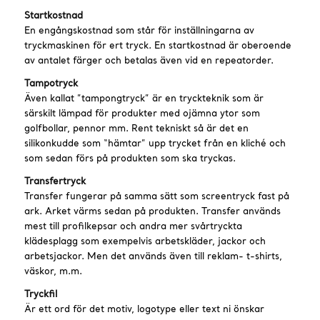
Startkostnad
En engångskostnad som står för inställningarna av
tryckmaskinen för ert tryck. En startkostnad är oberoende
av antalet färger och betalas även vid en repeatorder.
Tampotryck
Även kallat ”tampongtryck” är en tryckteknik som är
särskilt lämpad för produkter med ojämna ytor som
golfbollar, pennor mm. Rent tekniskt så är det en
silikonkudde som “hämtar” upp trycket från en kliché och
som sedan förs på produkten som ska tryckas.
Transfertryck
Transfer fungerar på samma sätt som screentryck fast på
ark. Arket värms sedan på produkten. Transfer används
mest till profilkepsar och andra mer svårtryckta
klädesplagg som exempelvis arbetskläder, jackor och
arbetsjackor. Men det används även till reklam- t-shirts,
väskor, m.m.
Tryckfil
Är ett ord för det motiv, logotype eller text ni önskar