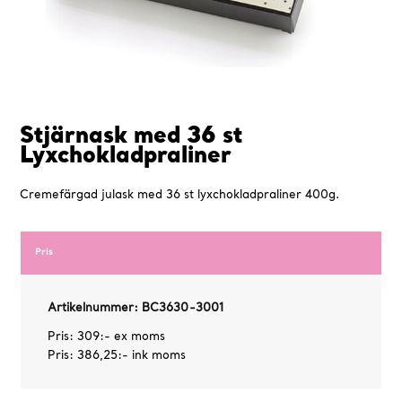
Stjärnask med 36 st
Lyxchokladpraliner
Cremefärgad julask med 36 st lyxchokladpraliner 400g.
Pris
Artikelnummer: BC3630-3001
Pris: 309:- ex moms
Pris: 386,25:- ink moms