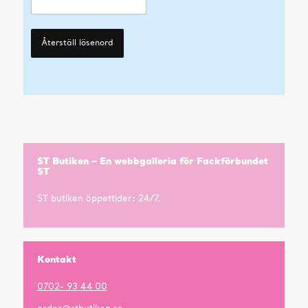
Återställ lösenord
ST Butiken – En webbgalleria för Fackförbundet
ST
ST butiken öppettider: 24/7.
Kontakt
0702- 93 44 00