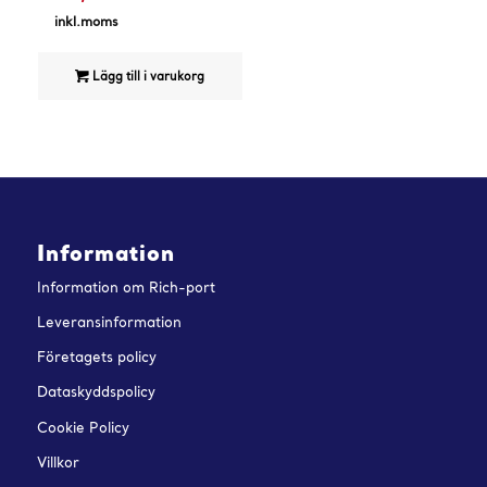
nuvarande
priset
inkl.moms
priset
var:
är:
191,00 kr.
Lägg till i varukorg
149,00 kr.
Information
Information om Rich-port
Leveransinformation
Företagets policy
Dataskyddspolicy
Cookie Policy
Villkor