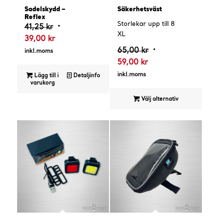
4.75
4.60
Sadelskydd –
Säkerhetsväst
Reflex
Storlekar upp till 8
Det
41,25
kr
XL
Det
ursprungliga
39,00
kr
nuvarande
priset
Det
65,00
kr
inkl.moms
priset
var:
Det
ursprungliga
59,00
kr
är:
41,25 kr.
nuvarande
priset
inkl.moms
Lägg till i
Detaljinfo
varukorg
39,00 kr.
priset
var:
är:
65,00 kr.
Välj alternativ
59,00 kr.