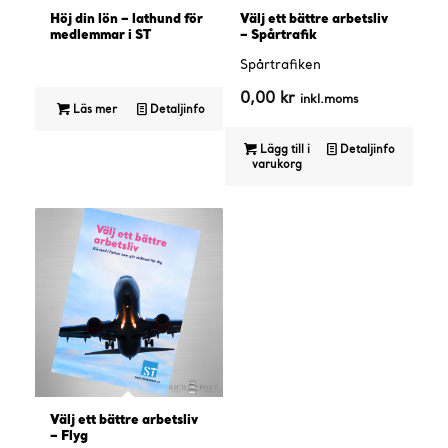
Höj din lön – lathund för
Välj ett bättre arbetsliv
medlemmar i ST
– Spårtrafik
Spårtrafiken
0,00
kr
inkl.moms
Läs mer
Detaljinfo
Lägg till i
Detaljinfo
varukorg
Välj ett bättre arbetsliv
– Flyg