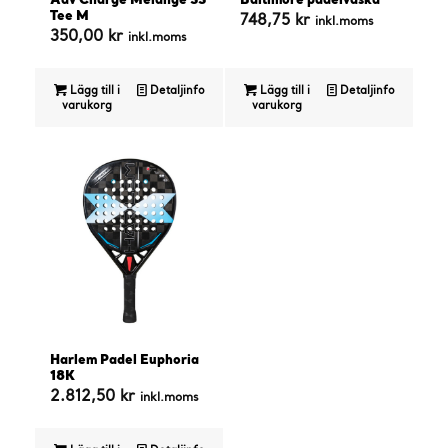
Adv Charge Melange SS
Baltimore padelväska
Tee M
748,75
kr
inkl.moms
350,00
kr
inkl.moms
Lägg till i
Detaljinfo
Lägg till i
Detaljinfo
varukorg
varukorg
Harlem Padel Euphoria
18K
2.812,50
kr
inkl.moms