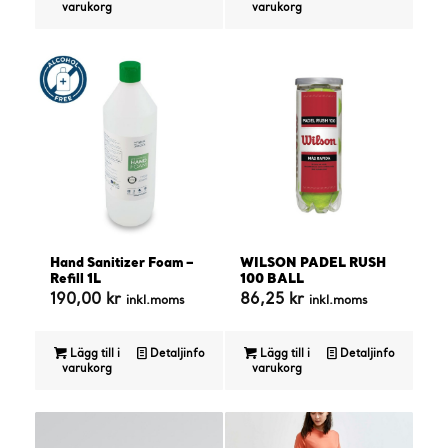
varukorg
varukorg
Hand Sanitizer Foam –
WILSON PADEL RUSH
Refill 1L
100 BALL
190,00
kr
86,25
kr
inkl.moms
inkl.moms
Lägg till i
Detaljinfo
Lägg till i
Detaljinfo
varukorg
varukorg