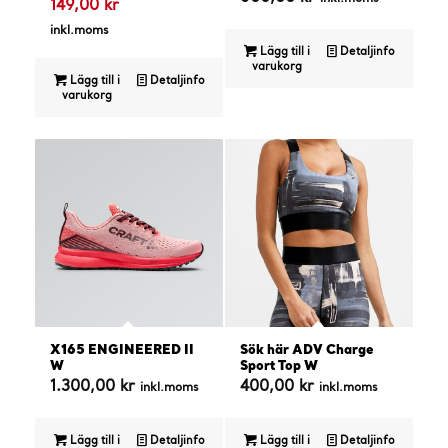
Det
ursprungliga
149,00
kr
nuvarande
priset
inkl.moms
priset
var:
Lägg till i
Detaljinfo
varukorg
är:
191,25 kr.
Lägg till i
Detaljinfo
varukorg
149,00 kr.
X165 ENGINEERED II
Sök här ADV Charge
W
Sport Top W
1.300,00
kr
400,00
kr
inkl.moms
inkl.moms
Lägg till i
Detaljinfo
Lägg till i
Detaljinfo