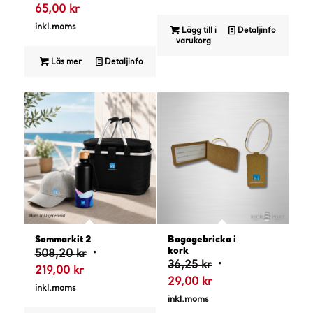
Det
ursprungliga
65,00
kr
nuvarande
priset
inkl.moms
Lägg till i
Detaljinfo
priset
var:
varukorg
är:
122,00 kr.
Läs mer
Detaljinfo
65,00 kr.
Sommarkit 2
Bagagebricka i
kork
Det
508,20
kr
Det
36,25
kr
Det
ursprungliga
219,00
kr
Det
ursprungliga
29,00
kr
nuvarande
priset
inkl.moms
nuvarande
priset
inkl.moms
priset
var: