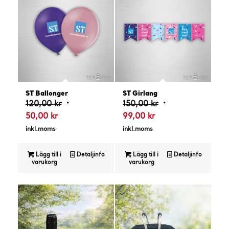
ST Ballonger
ST Girlang
Det
Det
120,00
kr
150,00
kr
Det
ursprungliga
Det
ursprungliga
50,00
kr
99,00
kr
nuvarande
priset
nuvarande
priset
inkl.moms
inkl.moms
priset
var:
priset
var:
är:
120,00 kr.
är:
150,00 kr.
Lägg till i
Detaljinfo
Lägg till i
Detaljinfo
varukorg
varukorg
50,00 kr.
99,00 kr.