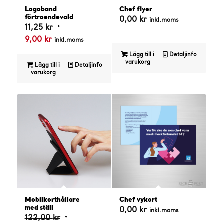
4.50
Logoband
Chef flyer
förtroendevald
0,00
kr
inkl.moms
Det
11,25
kr
Det
ursprungliga
9,00
kr
inkl.moms
nuvarande
priset
Lägg till i
Detaljinfo
priset
var:
varukorg
Lägg till i
Detaljinfo
varukorg
är:
11,25 kr.
9,00 kr.
5.00
Mobilkorthållare
Chef vykort
med ställ
0,00
kr
inkl.moms
Det
122,00
kr