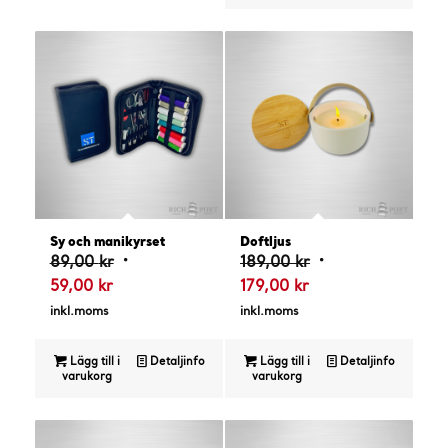
4.00
Sy och manikyrset
Doftljus
Det
Det
89,00
kr
189,00
kr
Det
ursprungliga
Det
ursprungliga
59,00
kr
179,00
kr
nuvarande
priset
nuvarande
priset
inkl.moms
inkl.moms
priset
var:
priset
var:
är:
89,00 kr.
är:
189,00 kr.
Lägg till i
Detaljinfo
Lägg till i
Detaljinfo
varukorg
varukorg
59,00 kr.
179,00 kr.