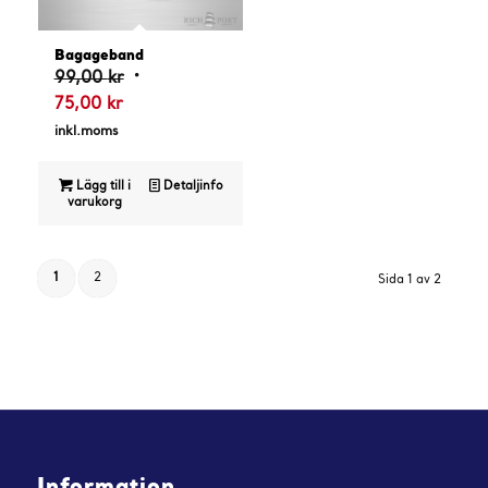
Bagageband
Det
99,00
kr
Det
ursprungliga
75,00
kr
nuvarande
priset
inkl.moms
priset
var:
är:
99,00 kr.
Lägg till i
Detaljinfo
varukorg
75,00 kr.
1
2
Sida 1 av 2