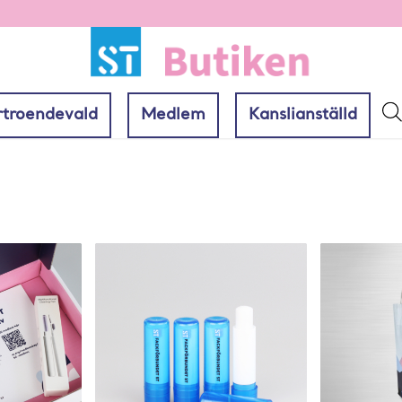
rtroendevald
Medlem
Kanslianställd