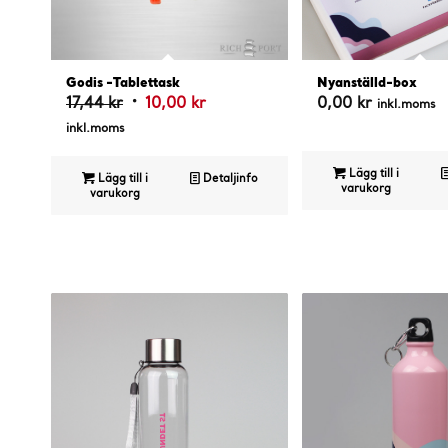
4.75
5.00
Godis -Tablettask
Nyanställd-box
Det
Det
17,44
kr
10,00
kr
0,00
kr
inkl.moms
ursprungliga
nuvarande
inkl.moms
priset
priset
var:
är:
Lägg till i
Lägg till i
Detaljinfo
varukorg
varukorg
17,44 kr.
10,00 kr.