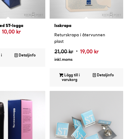
.75
4.71
ed ST-logga
Isskrapa
et
Det
10,00
kr
Returskrapa i återvunnen
rsprungliga
nuvarande
plast
riset
priset
Det
Det
21,00
kr
19,00
kr
ar:
är:
 i
Detaljinfo
ursprungliga
nuvarande
inkl.moms
5,00 kr.
10,00 kr.
priset
priset
var:
är:
Lägg till i
Detaljinfo
varukorg
21,00 kr.
19,00 kr.