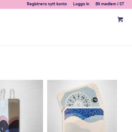
Registrera nytt konto
Logga in
Bli medlem i ST