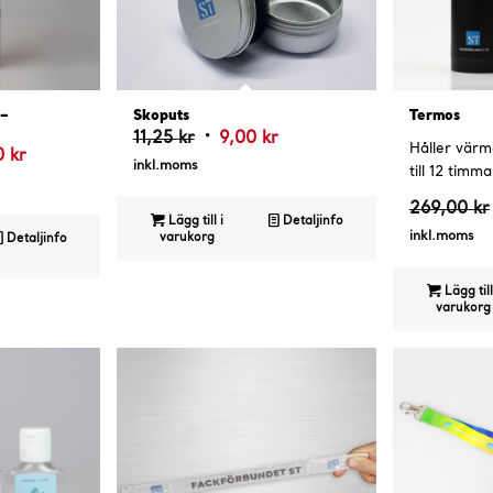
4.57
4
 –
Skoputs
Termos
Det
Det
11,25
kr
9,00
kr
Håller värm
Det
0
kr
ursprungliga
nuvarande
inkl.moms
till 12 timma
gliga
nuvarande
priset
priset
priset
269,00
kr
var:
är:
Lägg till i
Detaljinfo
är:
inkl.moms
varukorg
Detaljinfo
11,25 kr.
9,00 kr.
kr.
99,00 kr.
Lägg till
varukorg