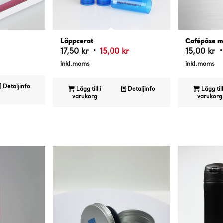
4.82
4
Läppcerat
Cafépåse m
Det
Det
D
17,50
kr
15,00
kr
15,00
kr
ursprungliga
nuvarande
u
inkl.moms
inkl.moms
priset
priset
p
var:
är:
v
Detaljinfo
Lägg till i
Detaljinfo
Lägg till
varukorg
varukorg
17,50 kr.
15,00 kr.
1