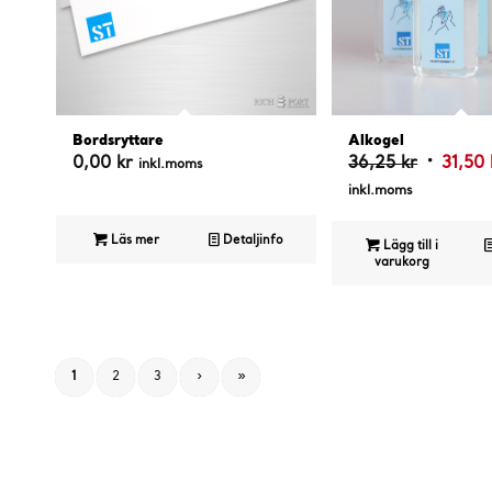
5.00
4.67
Bordsryttare
Alkogel
Det
0,00
kr
36,25
kr
31,50
inkl.moms
ursprung
inkl.moms
priset
var:
Läs mer
Detaljinfo
Lägg till i
varukorg
36,25 kr
1
2
3
›
»