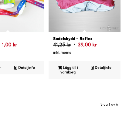
.50
4.75
Sadelskydd – Reflex
et
Det
Det
Det
1,00
kr
41,25
kr
39,00
kr
rsprungliga
nuvarande
ursprungliga
nuvarande
inkl.moms
riset
priset
priset
priset
ar:
är:
var:
är:
r
Detaljinfo
Lägg till i
Detaljinfo
varukorg
5,00 kr.
1,00 kr.
41,25 kr.
39,00 kr.
Sida 1 av 6