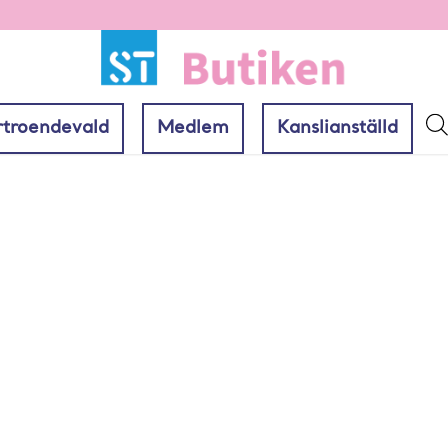
rtroendevald
Medlem
Kanslianställd