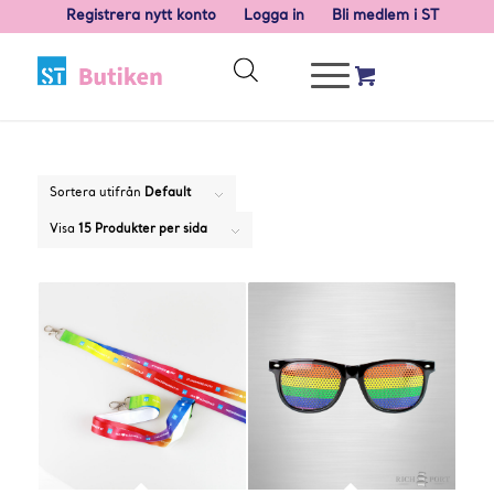
Registrera nytt konto
Logga in
Bli medlem i ST
Sortera utifrån
Default
Visa
15 Produkter per sida