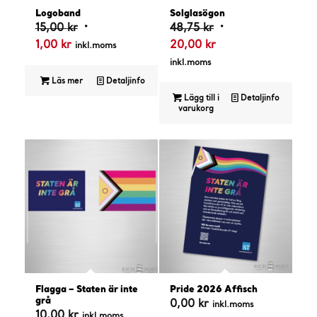
4.50
Logoband
Solglasögon
Det
Det
15,00
kr
48,75
kr
Det
ursprungliga
Det
ursprungliga
1,00
kr
20,00
kr
inkl.moms
nuvarande
priset
nuvarande
priset
inkl.moms
priset
var:
priset
var:
Läs mer
Detaljinfo
är:
15,00 kr.
är:
48,75 kr.
Lägg till i
Detaljinfo
varukorg
1,00 kr.
20,00 kr.
4.50
Flagga – Staten är inte
Pride 2026 Affisch
grå
0,00
kr
inkl.moms
10,00
kr
inkl.moms