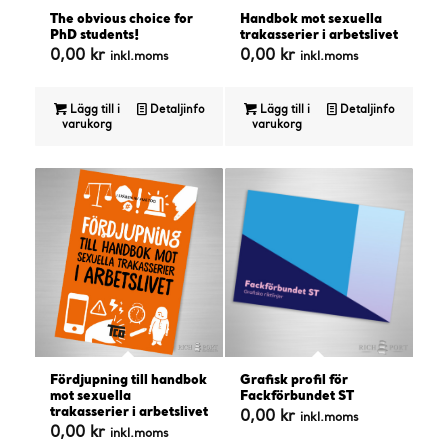
The obvious choice for
Handbok mot sexuella
PhD students!
trakasserier i arbetslivet
0,00
kr
0,00
kr
inkl.moms
inkl.moms
Lägg till i
Detaljinfo
Lägg till i
Detaljinfo
varukorg
varukorg
Fördjupning till handbok
Grafisk profil för
mot sexuella
Fackförbundet ST
trakasserier i arbetslivet
0,00
kr
inkl.moms
0,00
kr
inkl.moms