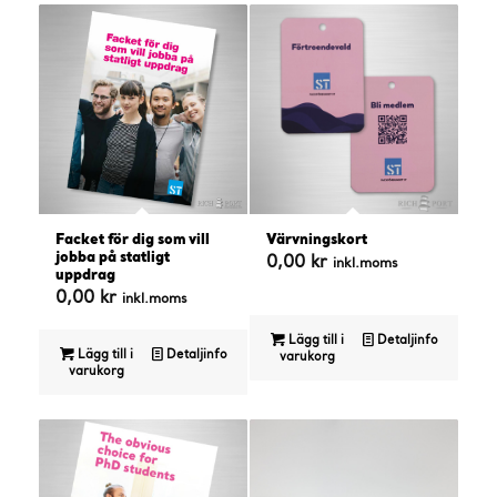
4,00 kr.
4.50
Facket för dig som vill
Värvningskort
jobba på statligt
0,00
kr
inkl.moms
uppdrag
0,00
kr
inkl.moms
Lägg till i
Detaljinfo
Lägg till i
Detaljinfo
varukorg
varukorg