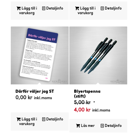
Lägg till i
Detaljinfo
Lägg till i
Detaljinfo
varukorg
varukorg
4.00
Därför väljer jag ST
Blyertspenna
(stift)
0,00
kr
inkl.moms
Det
5,00
kr
Det
ursprungliga
4,00
kr
inkl.moms
nuvarande
priset
Lägg till i
Detaljinfo
priset
var:
varukorg
Läs mer
Detaljinfo
är:
5,00 kr.