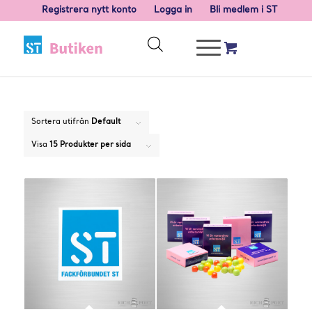
Registrera nytt konto
Logga in
Bli medlem i ST
Sortera utifrån
Default
Visa
15 Produkter per sida