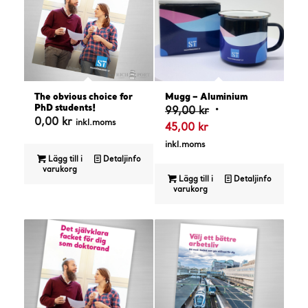
4.67
The obvious choice for
Mugg – Aluminium
PhD students!
Det
99,00
kr
0,00
kr
inkl.moms
Det
ursprungliga
45,00
kr
nuvarande
priset
inkl.moms
priset
var:
Lägg till i
Detaljinfo
varukorg
är:
99,00 kr.
Lägg till i
Detaljinfo
varukorg
45,00 kr.