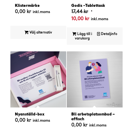
4.69
4.75
Klistermärke
Godis -Tablettask
Det
0,00
kr
17,44
kr
inkl.moms
Det
ursprungliga
10,00
kr
inkl.moms
nuvarande
priset
priset
var:
Välj alternativ
Lägg till i
Detaljinfo
varukorg
är:
17,44 kr.
10,00 kr.
5.00
Nyanställd-box
Bli arbetsplatsombud –
affisch
0,00
kr
inkl.moms
0,00
kr
inkl.moms