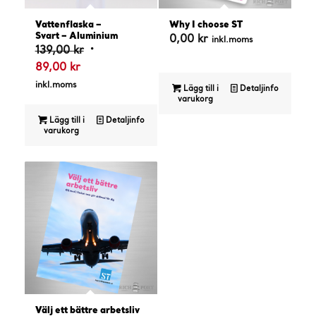
Vattenflaska –
Why I choose ST
Svart – Aluminium
0,00
kr
inkl.moms
Det
139,00
kr
Det
ursprungliga
89,00
kr
nuvarande
priset
inkl.moms
Lägg till i
Detaljinfo
priset
var:
varukorg
är:
139,00 kr.
Lägg till i
Detaljinfo
varukorg
89,00 kr.
Välj ett bättre arbetsliv