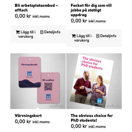
Bli arbetsplatsombud –
Facket för dig som vill
affisch
jobba på statligt
uppdrag
0,00
kr
inkl.moms
0,00
kr
inkl.moms
Lägg till i
Detaljinfo
Lägg till i
Detaljinfo
varukorg
varukorg
4.50
Värvningskort
The obvious choice for
PhD students!
0,00
kr
inkl.moms
0,00
kr
inkl.moms