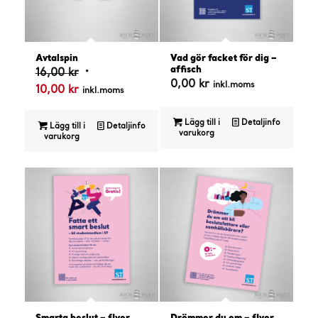
Avtalspin
Vad gör facket för dig –
affisch
Det
16,00
kr
0,00
kr
inkl.moms
Det
ursprungliga
10,00
kr
inkl.moms
nuvarande
priset
priset
var:
Lägg till i
Detaljinfo
Lägg till i
Detaljinfo
varukorg
varukorg
är:
16,00 kr.
10,00 kr.