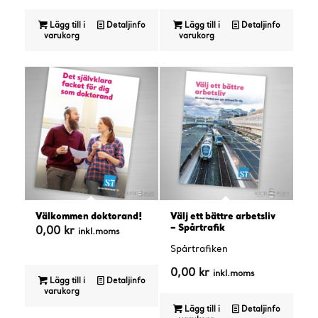
Lägg till i
Detaljinfo
Lägg till i
Detaljinfo
varukorg
varukorg
Välkommen doktorand!
Välj ett bättre arbetsliv
– Spårtrafik
0,00
kr
inkl.moms
Spårtrafiken
0,00
kr
inkl.moms
Lägg till i
Detaljinfo
varukorg
Lägg till i
Detaljinfo