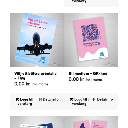
varukorg
Välj ett bättre arbetsliv
Bli medlem – QR-kod
– Flyg
0,00
kr
inkl.moms
0,00
kr
inkl.moms
Lägg till i
Detaljinfo
Lägg till i
Detaljinfo
varukorg
varukorg