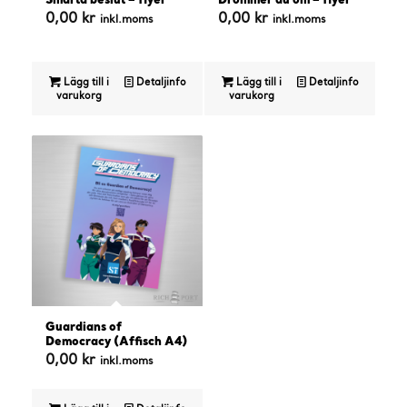
Smarta beslut – flyer
Drömmer du om – flyer
0,00
kr
0,00
kr
inkl.moms
inkl.moms
Lägg till i
Detaljinfo
Lägg till i
Detaljinfo
varukorg
varukorg
Guardians of
Democracy (Affisch A4)
0,00
kr
inkl.moms