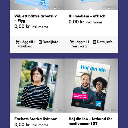
Välj ett bättre arbetsliv
Bli medlem – affisch
– Flyg
0,00
kr
inkl.moms
0,00
kr
inkl.moms
Lägg till i
Detaljinfo
Lägg till i
Detaljinfo
varukorg
varukorg
Fackets Starka Kvinnor
Höj din lön – lathund för
medlemmar i ST
0,00
kr
inkl.moms