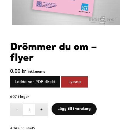
Drömmer du om –
flyer
0,00
kr
inkl.moms
Ladda ner PDF direkt
Lyssna
607 i lager
Lägg till i varukorg
Artikelnr:
stud5