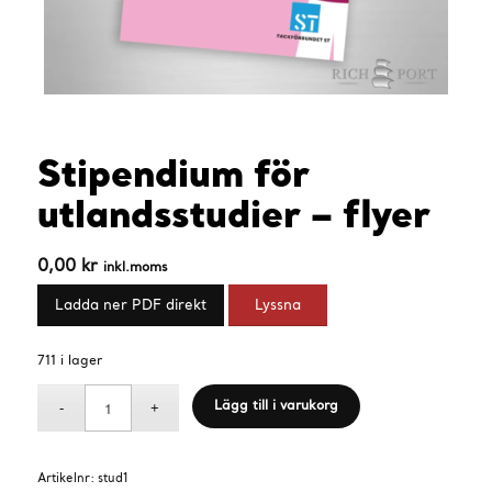
Stipendium för
utlandsstudier – flyer
0,00
kr
inkl.moms
Ladda ner PDF direkt
Lyssna
711 i lager
Lägg till i varukorg
Artikelnr:
stud1