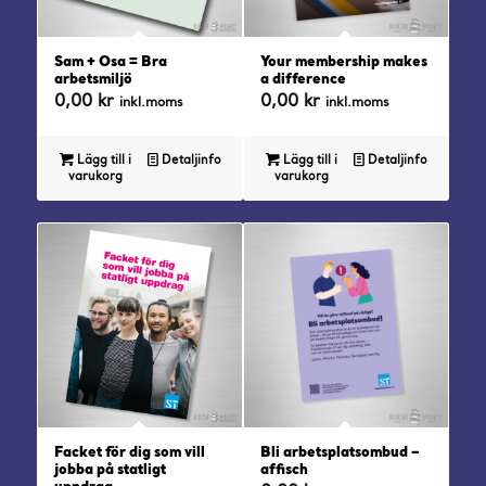
Sam + Osa = Bra
Your membership makes
arbetsmiljö
a difference
0,00
kr
0,00
kr
inkl.moms
inkl.moms
Lägg till i
Detaljinfo
Lägg till i
Detaljinfo
varukorg
varukorg
Facket för dig som vill
Bli arbetsplatsombud –
jobba på statligt
affisch