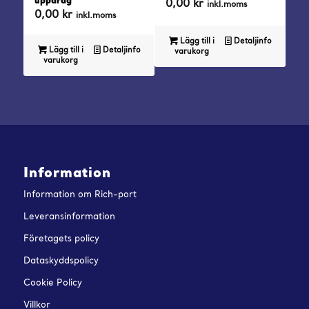
uppdrag
0,00
kr
inkl.moms
0,00
kr
inkl.moms
Lägg till i
Detaljinfo
Lägg till i
Detaljinfo
varukorg
varukorg
Information
Information om Rich-port
Leveransinformation
Företagets policy
Dataskyddspolicy
Cookie Policy
Villkor